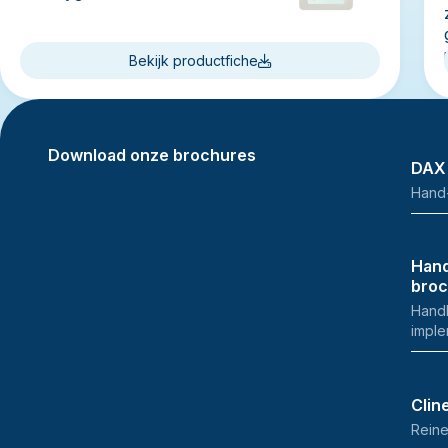
Bekijk productfiche
Download onze brochures
DAX
Hand
Hand
bro
Handh
imple
Clin
Reine