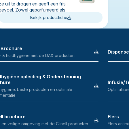
ze uit te drogen en geeft een fris
gevoel. Zowel geparfumeerd als
niet-geparfumeerd beschikbaar.
Bekijk productfiche
 Brochure
Dispense
- & huidhygiëne met de DAX producten
hygiëne opleiding & Ondersteuning
chure
Infusie/
ygiëne: beste producten en optimale
Optimalisee
mentatie
ell brochure
Elers
 en veilige omgeving met de Clinell producten
Elers anti