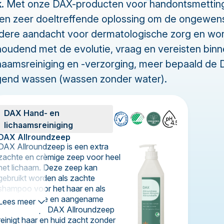
.
Met onze DAX-producten voor handontsmetting, 
e en zeer doeltreffende oplossing om de ongewen
ndere aandacht voor dermatologische zorg en wor
g houdend met de evolutie, vraag en vereisten bi
haamsreiniging en -verzorging, meer bepaald de 
rgend wassen (wassen zonder water).
DAX Hand- en
4.5
lichaamsreiniging
DAX Allroundzeep
DAX Allroundzeep is een extra
zachte en crèmige zeep voor heel
het lichaam. Deze zeep kan
gebruikt worden als zachte
shampoo voor het haar en als
verzachtende en aangename
Lees meer
douchezeep. DAX Allroundzeep
reinigt haar en huid zacht zonder