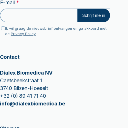
GDPR
E-mail
*
E-
Schrijf me in
mail
GDPR
Ik wil graag de nieuwsbrief ontvangen en ga akkoord met
de
Privacy Policy
Contact
Dialex Biomedica NV
Caetsbeekstraat 1
3740 Bilzen-Hoeselt
+32 (0) 89 41 71 40
info@dialexbiomedica.be