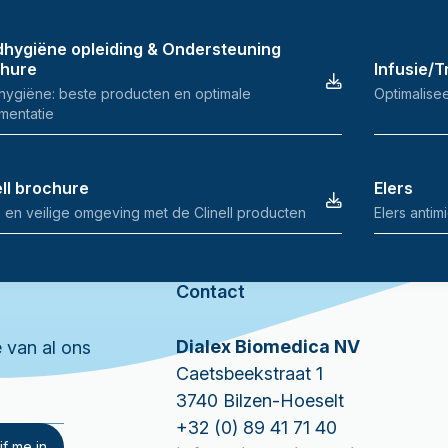
hygiëne opleiding & Ondersteuning
chure
Infusie/
ygiëne: beste producten en optimale
Optimalisee
mentatie
ell brochure
Elers
 en veilige omgeving met de Clinell producten
Elers anti
Contact
Dialex Biomedica NV
e van al ons
Caetsbeekstraat 1
3740 Bilzen-Hoeselt
+32 (0) 89 41 71 40
jf me in