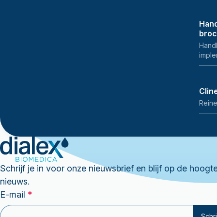
Hand
bro
Handh
imple
Clin
Reine
Schrijf je in voor onze nieuwsbrief en blijf op de hoogt
nieuws.
E-mail
E-
*
mail
Schri