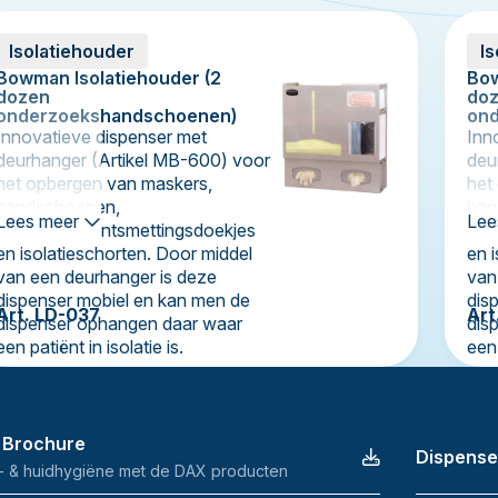
Isolatiehouder
I
Bowman Isolatiehouder (2
Bow
dozen
do
onderzoekshandschoenen)
on
Innovatieve dispenser met
Inn
deurhanger (Artikel MB-600) voor
deu
het opbergen van maskers,
het
handschoenen,
han
Lees meer
Lee
oppervlakteontsmettingsdoekjes
opp
en isolatieschorten. Door middel
en 
van een deurhanger is deze
van
dispenser mobiel en kan men de
dis
Art. LD-037
Art
dispenser ophangen daar waar
dis
een patiënt in isolatie is.
een 
 Brochure
Dispense
- & huidhygiëne met de DAX producten