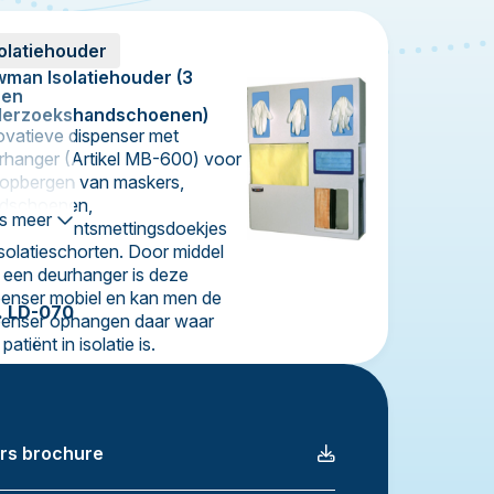
solatiehouder
man Isolatiehouder (3
zen
derzoekshandschoenen)
ovatieve dispenser met
rhanger (Artikel MB-600) voor
 opbergen van maskers,
dschoenen,
s meer
ervlakteontsmettingsdoekjes
isolatieschorten. Door middel
 een deurhanger is deze
penser mobiel en kan men de
. LD-070
penser ophangen daar waar
patiënt in isolatie is.
rs brochure