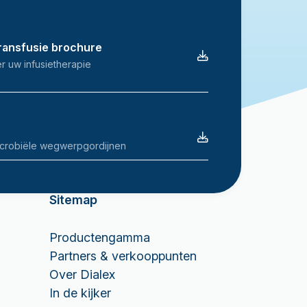
Transfusie brochure
r uw infusietherapie
microbiële wegwerpgordijnen
Sitemap
Productengamma
Partners & verkooppunten
Over Dialex
In de kijker