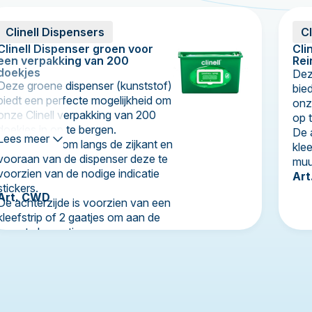
Clinell Dispensers
Cl
Clinell Dispenser groen voor
Cli
een verpakking van 200
Rei
doekjes
Dez
Deze groene dispenser (kunststof)
bie
biedt een perfecte mogelijkheid om
onze
onze Clinell verpakking van 200
op 
doekjes in op te bergen.
De 
Lees meer
Mogelijkheid om langs de zijkant en
kle
vooraan van de dispenser deze te
muu
voorzien van de nodige indicatie
Ar
stickers.
Art. CWD
De achterzijde is voorzien van een
kleefstrip of 2 gaatjes om aan de
muur te bevestigen