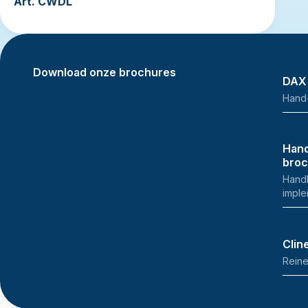
Art. CWDL
Download onze brochures
DAX
Hand
Hand
bro
Handh
imple
Clin
Reine