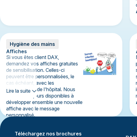
Hygiène des mains
Affiches
Si vous êtes client DAX,
demandez vos affiches gratuites
de sensibilisation. Celles-ci
peuvent être personnalisées, le
cas échéant, avec les
coordonnées de l'hôpital. Nous
Lire la suite
sommes toujours disponibles à
développer ensemble une nouvelle
affiche avec le message
personnalisé.
Téléchargez nos brochures