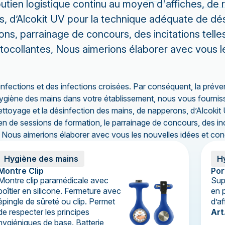
ien logistique continu au moyen d'affiches, de ra
s, d’Alcokit UV pour la technique adéquate de dés
ions, parrainage de concours, des incitations tel
ocollantes, Nous aimerions élaborer avec vous l
s infections et des infections croisées. Par conséquent, la pr
'hygiène des mains dans votre établissement, nous vous fourni
ettoyage et la désinfection des mains, de napperons, d’Alcokit 
tien de sessions de formation, le parrainage de concours, des i
Nous aimerions élaborer avec vous les nouvelles idées et con
Hygiène des mains
H
Montre Clip
Por
Montre clip paramédicale avec
Sup
boîtier en silicone. Fermeture avec
en p
épingle de sûreté ou clip. Permet
d’a
de respecter les principes
Art
hygiéniques de base. Batterie