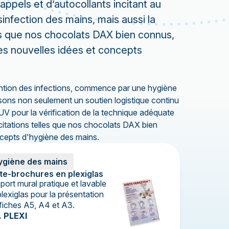
ppels et d’autocollants incitant au
infection des mains, mais aussi la
les que nos chocolats DAX bien connus,
es nouvelles idées et concepts
évention des infections, commence par une hygiène
ssons non seulement un soutien logistique continu
UV pour la vérification de la technique adéquate
ncitations telles que nos chocolats DAX bien
cepts d'hygiène des mains.
ygiène des mains
te-brochures en plexiglas
port mural pratique et lavable
lexiglas pour la présentation
ffiches A5, A4 et A3.
. PLEXI