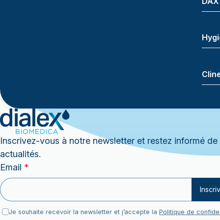
DAX
Hygi
Clin
Inscrivez-vous à notre newsletter et restez informé de
actualités.
RGPD
Email
*
RGPD
Inscri
Email
Je souhaite recevoir la newsletter et j’accepte la
Politique de confiden