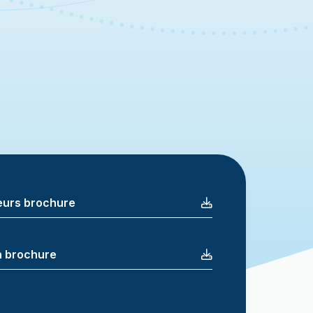
teurs brochure
n brochure