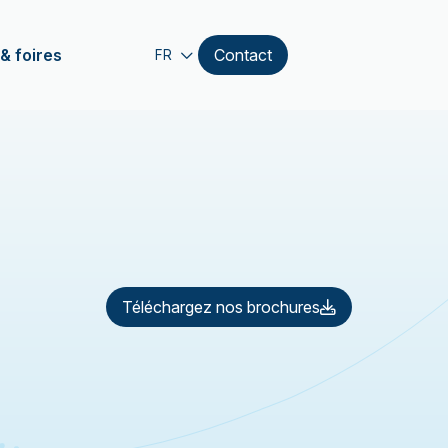
& foires
Contact
FR
Téléchargez nos brochures