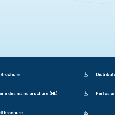
 Brochure
Distribu
ëne des mains brochure (NL)
Perfusio
ell brochure