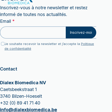
Inscrivez-vous à notre newsletter et restez
informé de toutes nos actualités.
Email
Email
*
Email
Inscrivez-moi
RGPD
Je souhaite recevoir la newsletter et j’accepte la
Politique
de confidentialité
Contact
Dialex Biomedica NV
Caetsbeekstraat 1
3740 Bilzen-Hoeselt
+32 (0) 89 41 71 40
info@dialexbiomedica.be